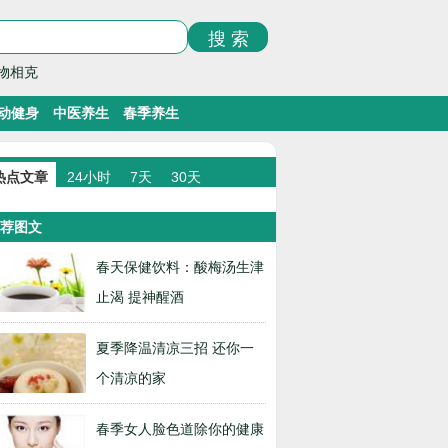
物相克
动健身
中医养生
春季养生
热点文章
24小时
7天
30天
荐图文
春天保健饮料：酸梅汤生津
止渴 提神醒酒
夏季降温清凉三招 还你一
个清凉的家
春季女人脸色道除你的健康