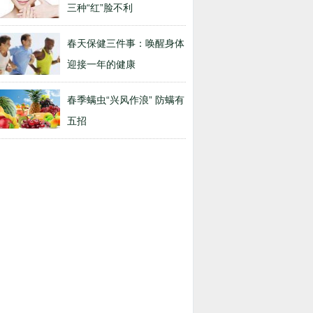
三种“红”脸不利
春天保健三件事：唤醒身体
迎接一年的健康
春季螨虫“兴风作浪” 防螨有
五招