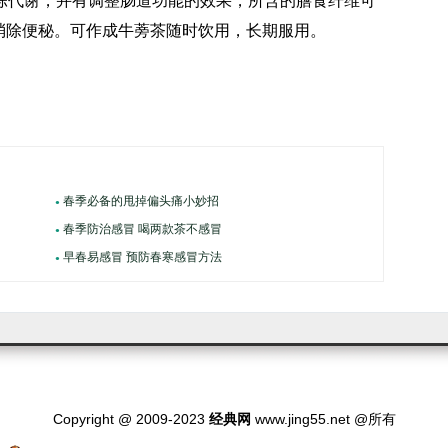
新陈代谢，并有调整肠道功能的效果，所含的膳食纤维可
消除便秘。可作成牛蒡茶随时饮用，长期服用。
春季必备的甩掉偏头痛小妙招
●
春季防治感冒 喝两款茶不感冒
●
早春易感冒 预防春寒感冒方法
●
Copyright @ 2009-2023
经典网
www.jing55.net @所有