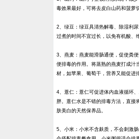
毒效果最好，可将去皮白山药和菠萝
2、绿豆：绿豆具清热解毒、除湿利
过煮的时间不宜过长，以免有机酸、
3、燕麦：燕麦能滑肠通便，促使粪
便排毒的作用。将蒸熟的燕麦打成汁
材，如苹果、葡萄干，营养又能促进
4、薏仁：薏仁可促进体内血液循环
胖。薏仁水是不错的排毒方法，直接
肤美白的天然保养品。
5、小米：小米不含麸质，不会刺激
合搭配排毒餐食用。小米粥很适合排